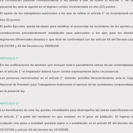
La contribución patronal correspondiente a las tareas a que se refiere el artículo 1° de la
presente ley será la vigente en el régimen común, incrementada en dos (22) puntos .
El aporte de los trabajadores autónomos a los que se refiere el artículo 2° se incrementará en
tres (3) puntos.
El poder Ejecutivo queda facultado para modificar el porcentaje de incremento de los aportes y
contribuciones precedentemente establecido para adecuarlos a los rijan para los demás
regímenes diferenciales dictados o que dicte de conformidad con los artículo 64 del Decreto-Ley
18.037/69 y 43 del Decreto-Ley 18038169
ARTICULO 5°
En las certificaciones de servicios que incluyan total o parcialmente tareas de las contempladas
en el artículo 1° el empleador deberá hacer constar expresamente dicha circunstancia.
Las personas mencionadas en el artículo 2° deberán acreditar fehacientemente ante la Caja
Nacional de Previsión para Trabajadores Autónomos el ejercicio de las actividades comprendidas
en la presente ley.
ARTICULO 6°
Los beneficiarios de esta ley quedan inhabilitados para desempeñar las tareas especificadas en
el artículo 1° a partir del momento en que entraren en el goce de jubilación. El ingreso a
cualquier otra tarea o actividad quedará sujeto a o establecido en el artículo 66 del decreto ley
18.037/69 y artículo 44.del decreto ley 18.038/68.