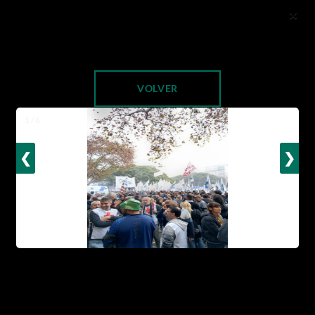
×
VOLVER
1 / 6
❮
❯
Álbumes de Fotos