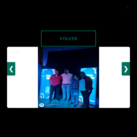
×
VOLVER
1 / 15
❮
❯
Álbumes de Fotos