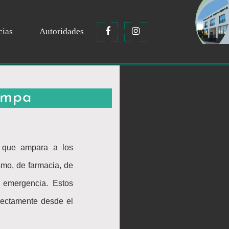
cias
Autoridades
ampa
o que ampara a los
smo, de farmacia, de
 emergencia. Estos
irectamente desde el